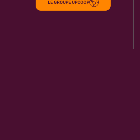
LE GROUPE UPCOOP
ITINÉRAIRE
PLUS D'INFORMA
LIBRAIRIE DES LIVRES ET NOUS
9
8 R DES LILAS
22100
TRELIVAN
5.3 km
ITINÉRAIRE
PLUS D'INFORMA
LIB. CAFE AU CHIEN QUI LIT PLEUDIHEN
10
6 PTCH MORDREUC
22690
PLEUDIHEN-SUR-RANCE
8.35 km
ITINÉRAIRE
PLUS D'INFORMA