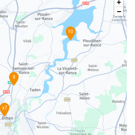
+
−
10
8
x7