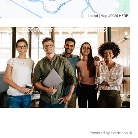
Leaflet
| Map ©2026
HERE
DÉCOUVREZ TOUTES NOS ACTIVITÉS
Powered by
evermaps ©