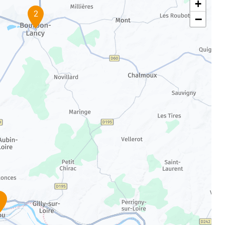
+
2
−
1