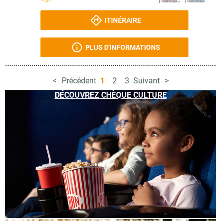
ITINÉRAIRE
PLUS D'INFORMATIONS
Précédent
1
2
3
Suivant
DÉCOUVREZ CHÈQUE CULTURE