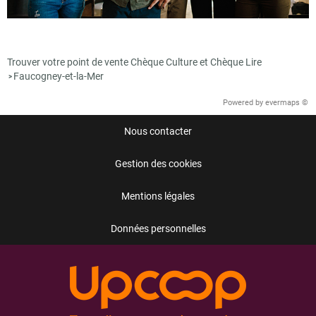
Trouver votre point de vente Chèque Culture et Chèque Lire
Faucogney-et-la-Mer
>
Powered by
evermaps ©
Nous contacter
Gestion des cookies
Mentions légales
Données personnelles