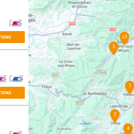
x3
TIONS
3
1
TIONS
2
4