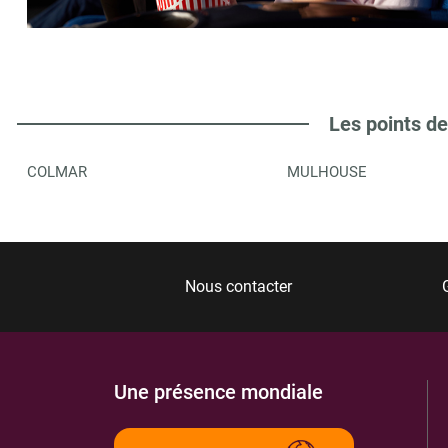
INITIATIVES EVENEMENTS
6
5 RUE KROEBER IMLIN
68160
STE MARIE AUX MINES
8.22 km
Les points de
ITINÉRAIRE
PLUS D'INFORMA
COLMAR
MULHOUSE
LIBRAIRIE LE LIBRIO
7
173 R DU MARECHAL DELATTRE DE TASSIGNY
68160
STE MARIE AUX MINES
8.29 km
Nous contacter
ITINÉRAIRE
PLUS D'INFORMA
Une présence mondiale
ASEPAM
8
4 R WEISGERBER