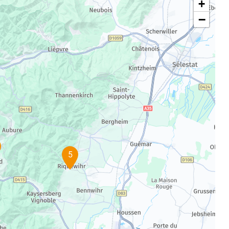
+
−
5