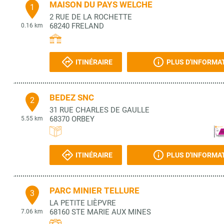
MAISON DU PAYS WELCHE
1
2 RUE DE LA ROCHETTE
68240
FRELAND
0.16 km
ITINÉRAIRE
PLUS D'INFORMA
BEDEZ SNC
2
31 RUE CHARLES DE GAULLE
68370
ORBEY
5.55 km
ITINÉRAIRE
PLUS D'INFORMA
PARC MINIER TELLURE
3
LA PETITE LIÈPVRE
68160
STE MARIE AUX MINES
7.06 km