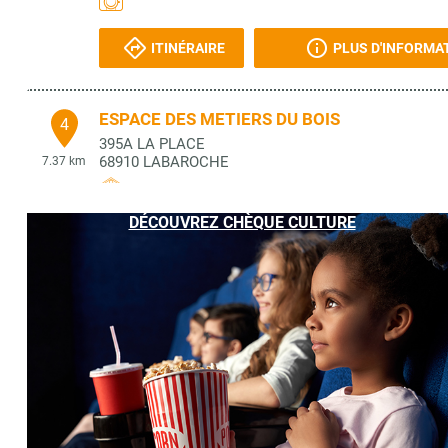
ITINÉRAIRE
PLUS D'INFORMA
ESPACE DES METIERS DU BOIS
4
395A LA PLACE
68910
LABAROCHE
7.37 km
DÉCOUVREZ CHÈQUE CULTURE
ITINÉRAIRE
PLUS D'INFORMA
SOCIETE D ARCHEOLOGIE DE RIQUEWIHR
5
4 ROUTE DE MITTELWIHR
68340
RIQUEWIHR
7.84 km
ITINÉRAIRE
PLUS D'INFORMA