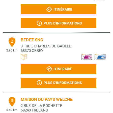
ITINÉRAIRE
PLUS D'INFORMATIONS
BEDEZ SNC
2
31 RUE CHARLES DE GAULLE
68370
ORBEY
2.96 km
ITINÉRAIRE
PLUS D'INFORMATIONS
MAISON DU PAYS WELCHE
3
2 RUE DE LA ROCHETTE
68240
FRELAND
6.49 km