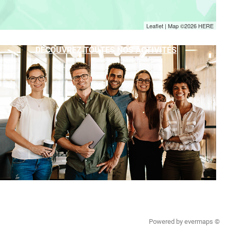
Leaflet
| Map ©2026
HERE
DÉCOUVREZ TOUTES NOS ACTIVITÉS
Powered by
evermaps ©