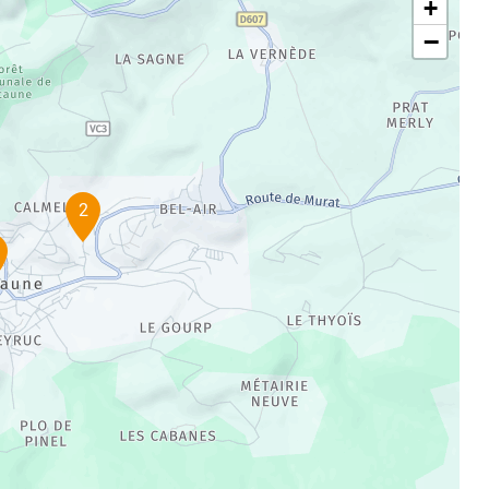
+
−
2