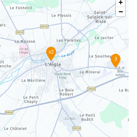
+
−
x2
3