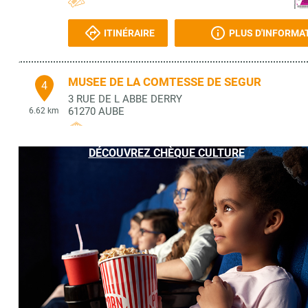
ITINÉRAIRE
PLUS D'INFORMA
MUSEE DE LA COMTESSE DE SEGUR
4
3 RUE DE L ABBE DERRY
61270
AUBE
6.62 km
DÉCOUVREZ CHÈQUE CULTURE
ITINÉRAIRE
PLUS D'INFORMA
MUSEE DE LA GROSSE FORGE
5
3 RUE DE L'ABBE DERRY
61270
AUBE
6.62 km
ITINÉRAIRE
PLUS D'INFORMA