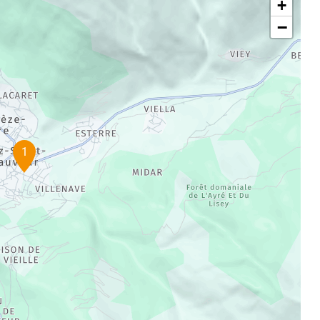
+
−
1