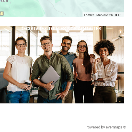
Leaflet
| Map ©2026
HERE
DÉCOUVREZ TOUTES NOS ACTIVITÉS
Powered by
evermaps ©