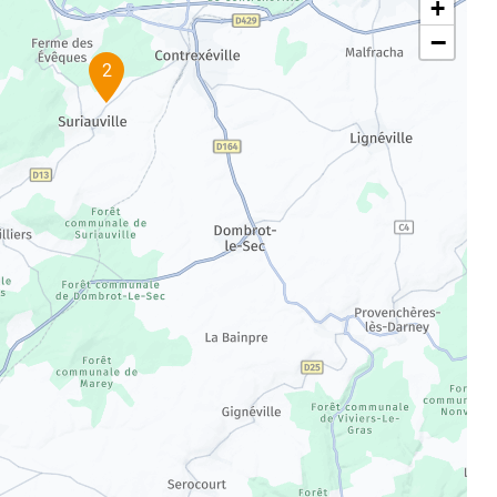
+
−
2