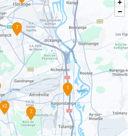
+
−
7
1
x2
2