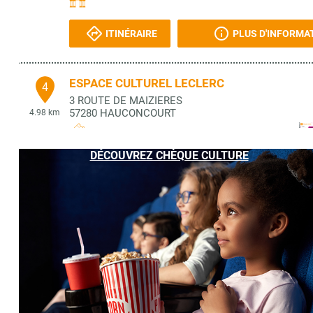
ITINÉRAIRE
PLUS D'INFORMA
ESPACE CULTUREL LECLERC
4
3 ROUTE DE MAIZIERES
57280
HAUCONCOURT
4.98 km
DÉCOUVREZ CHÈQUE CULTURE
ITINÉRAIRE
PLUS D'INFORMA
MAISON DE L'ENFANCE MOM'THEATRE
5
48 RUE DE VILLERS
57120
ROMBAS
5.31 km
ITINÉRAIRE
PLUS D'INFORMA