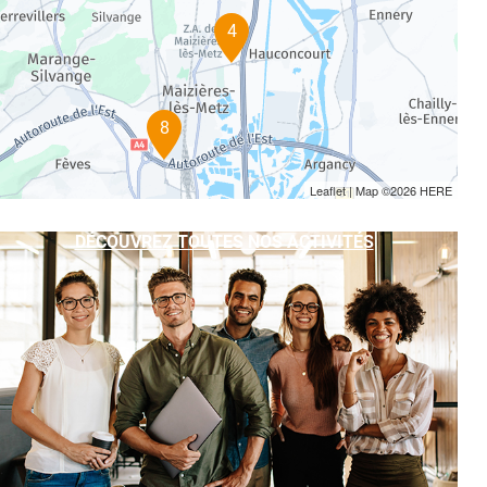
4
8
Leaflet
| Map ©2026
HERE
DÉCOUVREZ TOUTES NOS ACTIVITÉS