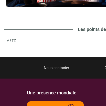
MA P'TITE LIBRAIRIE SAS
6
1 RUE DU MARECHAL JOFFRE
57185
CLOUANGE
5.44 km
Les points de
ITINÉRAIRE
PLUS D'INFORMA
METZ
ESPACE CULTUREL
7
AV FRANCOIS MITTERRAND
57290
FAMECK
5.96 km
Nous contacter
ITINÉRAIRE
PLUS D'INFORMA
Une présence mondiale
BDZ LIBRAIRIE
8
34 VOIE ROMAINE