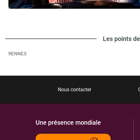
VILLE DE BRUZ LE GRAND LOGIS
6
10 AVENUE DU GAL DE GAULLE
35171
BRUZ CEDEX
6.38 km
Les points de
ITINÉRAIRE
PLUS D'INFORMA
RENNES
LIBRAIRIE LA CABANE A LIRE
7
PL MARCEL PAGNOL
35170
BRUZ
6.47 km
Nous contacter
ITINÉRAIRE
PLUS D'INFORMA
Une présence mondiale
LIBRAIRIE LIRE ECRIRE
8
17 PL DE LA POSTE