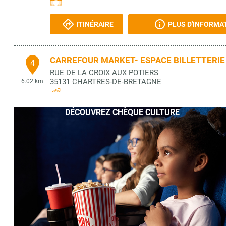
ITINÉRAIRE
PLUS D'INFORMA
CARREFOUR MARKET- ESPACE BILLETTERIE
4
RUE DE LA CROIX AUX POTIERS
35131
CHARTRES-DE-BRETAGNE
6.02 km
DÉCOUVREZ CHÈQUE CULTURE
ITINÉRAIRE
PLUS D'INFORMA
LIBRAIRIE PAGE 5
5
5 PL. DE BRETAGNE
35170
BRUZ
6.31 km
ITINÉRAIRE
PLUS D'INFORMA