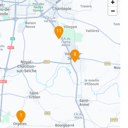
+
−
11
8
1