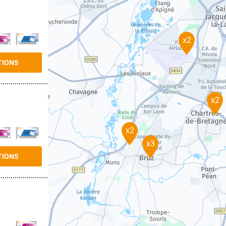
x2
TIONS
x2
x2
x3
TIONS