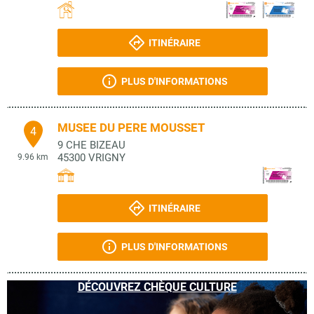
ITINÉRAIRE
PLUS D'INFORMATIONS
MUSEE DU PERE MOUSSET
4
9 CHE BIZEAU
45300
VRIGNY
9.96 km
ITINÉRAIRE
PLUS D'INFORMATIONS
DÉCOUVREZ CHÈQUE CULTURE