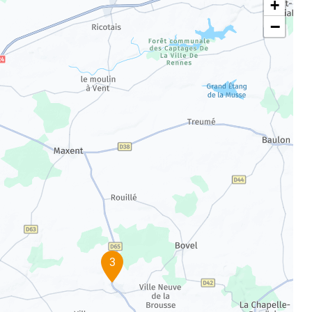
+
−
3