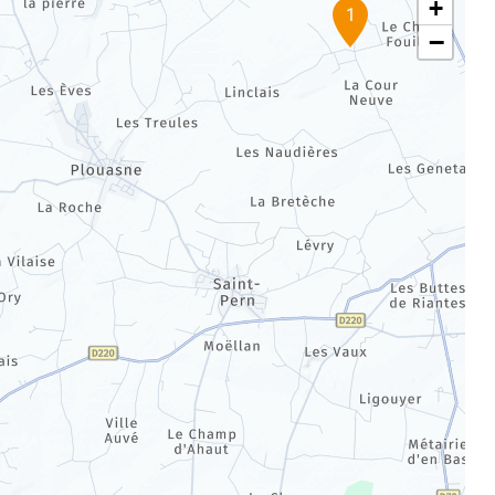
+
1
−