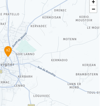
+
−
x2