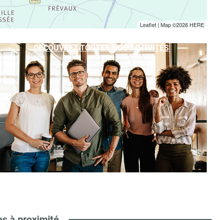
Leaflet
| Map ©2026
HERE
DÉCOUVREZ TOUTES NOS ACTIVITÉS
es à proximité