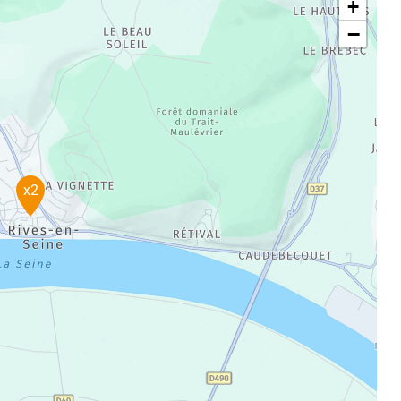
+
−
x2