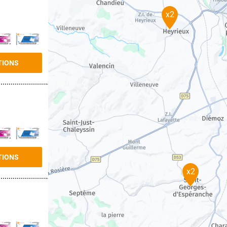
x2
TIONS
TIONS
x2