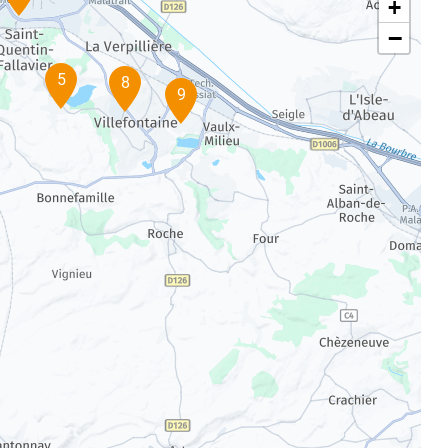
+
−
5
8
9