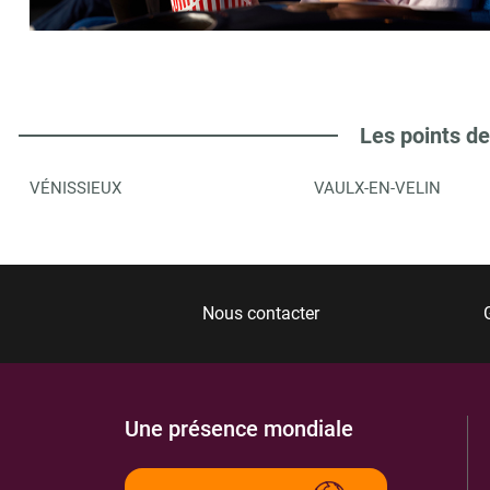
AU PRESS PAPIER
6
49 AVENUE DU GENERAL LECLERC
38540
HEYRIEUX
8.37 km
Les points de
ITINÉRAIRE
PLUS D'INFORMA
VÉNISSIEUX
VAULX-EN-VELIN
LIBRAIRIE AU PRESSE PAPIER
7
49 AV DU GAL LECLERC
38540
HEYRIEUX
8.37 km
Nous contacter
ITINÉRAIRE
PLUS D'INFORMA
Une présence mondiale
LE VELLEIN ,SCENES DE LA CAPI
8
149 AVENUE DU DRIEVE