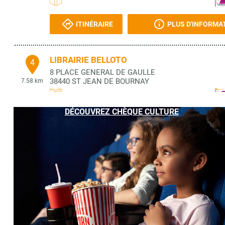
ITINÉRAIRE
PLUS D'INFORMA
LIBRAIRIE BELLOTO
4
8 PLACE GENERAL DE GAULLE
38440
ST JEAN DE BOURNAY
7.58 km
DÉCOUVREZ CHÈQUE CULTURE
ITINÉRAIRE
PLUS D'INFORMA
MUSEE DE LA VIE RURALE
5
9 R DE GARGUES
38070
ST QUENTIN FALLAVIER
7.73 km
ITINÉRAIRE
PLUS D'INFORMA