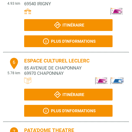
69540
IRIGNY
4.93 km
ITINÉRAIRE
PLUS D'INFORMATIONS
ESPACE CULTUREL LECLERC
6
85 AVENUE DE CHAPONNAY
69970
CHAPONNAY
5.78 km
ITINÉRAIRE
PLUS D'INFORMATIONS
PATA'DOME THEATRE
7