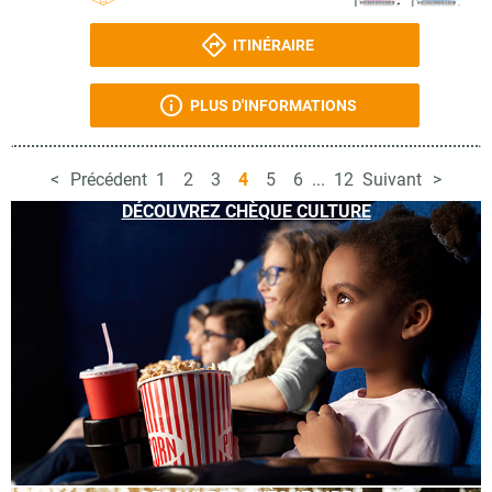
ITINÉRAIRE
PLUS D'INFORMATIONS
Précédent
1
2
3
4
5
6
...
12
Suivant
DÉCOUVREZ CHÈQUE CULTURE