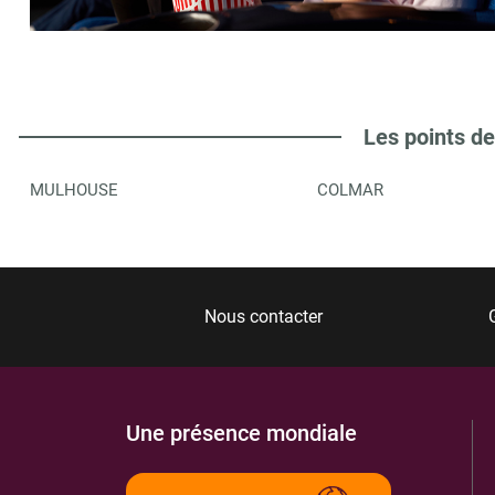
MAISON DE LA PRESSE
6
11 A R MEYENBERG
68290
MASEVAUX
9.03 km
Les points de
ITINÉRAIRE
PLUS D'INFORMA
MULHOUSE
COLMAR
HYPER U
7
PONT D ASPACH
68520
BURNHAUPT LE HAUT
9.25 km
Nous contacter
ITINÉRAIRE
PLUS D'INFORMA
Une présence mondiale