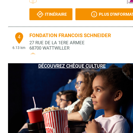
ITINÉRAIRE
PLUS D'INFORMA
FONDATION FRANCOIS SCHNEIDER
4
27 RUE DE LA 1ERE ARMEE
68700
WATTWILLER
6.13 km
DÉCOUVREZ CHÈQUE CULTURE
ITINÉRAIRE
PLUS D'INFORMA
DES LIVRES & VOUS
5
25 RUE DU MARECHAL FOCH
68290
MASEVAUX-NIEDERBRUCK
8.91 km
ITINÉRAIRE
PLUS D'INFORMA