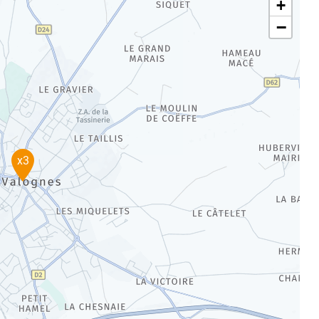
+
−
x3