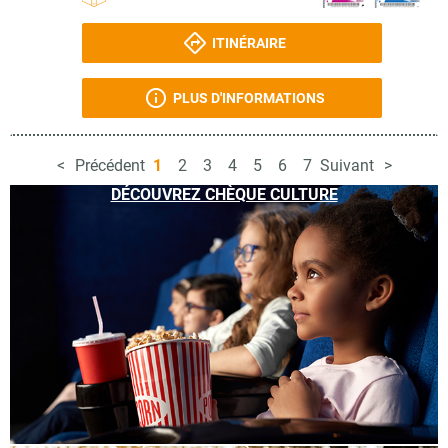
ITINÉRAIRE
PLUS D'INFORMATIONS
Précédent
1
2
3
4
5
6
7
Suivant
DÉCOUVREZ CHÈQUE CULTURE