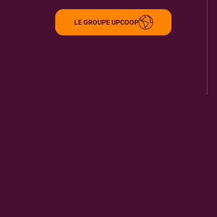
34070
MONTPELLIER
6.12 km
LE GROUPE UPCOOP
ITINÉRAIRE
PLUS D'INFORMA
ASS. LES 4 CHEMINS
9
521 RUE MENDE FRANCE
34690
FABREGUES
6.93 km
ITINÉRAIRE
PLUS D'INFORMA
LIBRAIRIE ESTANOVE PRESSE
10
1 RUE ESCOUTADOU
34070
MONTPELLIER
7.49 km