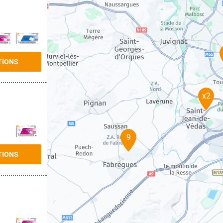
TIONS
x2
9
TIONS