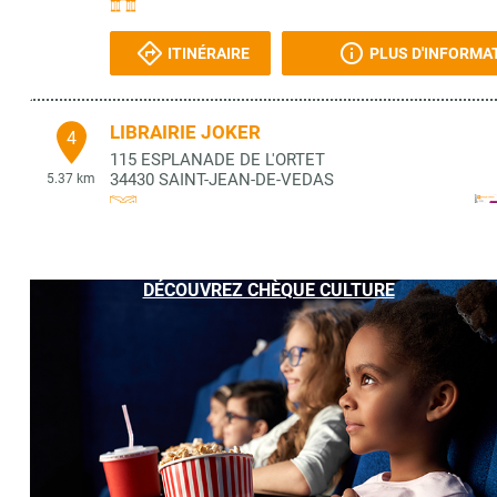
ITINÉRAIRE
PLUS D'INFORMA
LIBRAIRIE JOKER
4
115 ESPLANADE DE L'ORTET
34430
SAINT-JEAN-DE-VEDAS
5.37 km
ITINÉRAIRE
PLUS D'INFORMA
DÉCOUVREZ CHÈQUE CULTURE
A2MIMO EDITION
5
1 AVENUE DU POILU
34110
MIREVAL
5.47 km
ITINÉRAIRE
PLUS D'INFORMA