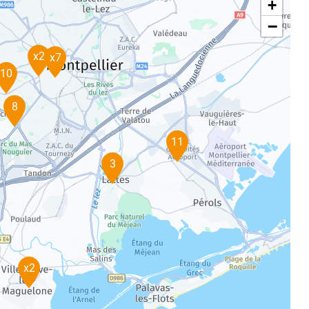
+
−
x2
x7
10
8
11
3
x2