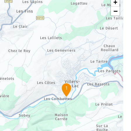
+
−
1