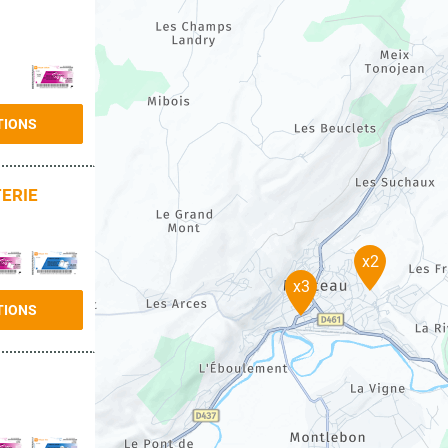
TIONS
TERIE
x2
x3
TIONS