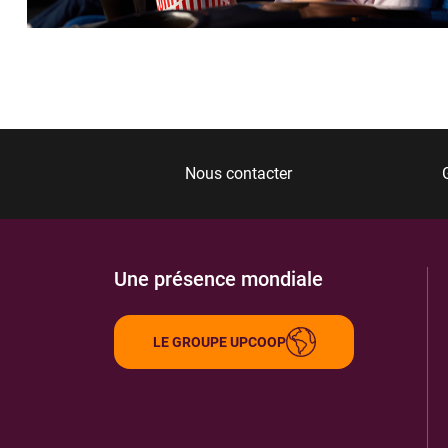
MUSEE DE L'HORLOGERIE
6
17 RUE GLAPINEY
25500
MORTEAU
5.32 km
ITINÉRAIRE
PLUS D'INFORMA
Nous contacter
Une présence mondiale
LE GROUPE UPCOOP