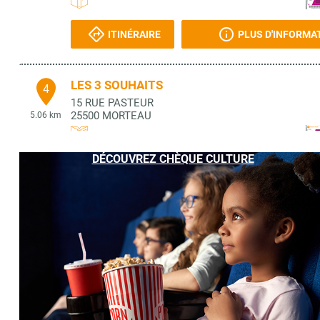
ITINÉRAIRE
PLUS D'INFORMA
LES 3 SOUHAITS
4
15 RUE PASTEUR
25500
MORTEAU
5.06 km
DÉCOUVREZ CHÈQUE CULTURE
ITINÉRAIRE
PLUS D'INFORMA
LIBRAIRIE PODIUM
5
15 RUE PASTEUR
25502
MORTEAU
5.06 km
ITINÉRAIRE
PLUS D'INFORMA