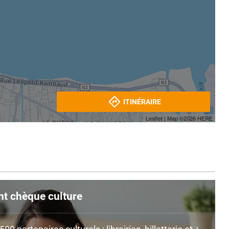
ITINÉRAIRE
Leaflet
| Map ©2026
HERE
nt chèque culture