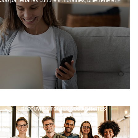
0 partenaires culturels : librairies, billetterie et +
DÉCOUVREZ TOUTES NOS ACTIVITÉS