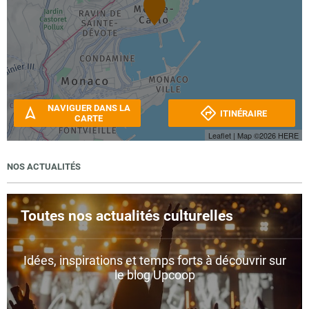
NAVIGUER DANS LA
ITINÉRAIRE
CARTE
Leaflet
| Map ©2026
HERE
NOS ACTUALITÉS
Toutes nos actualités culturelles
Idées, inspirations et temps forts à découvrir sur
le blog Upcoop