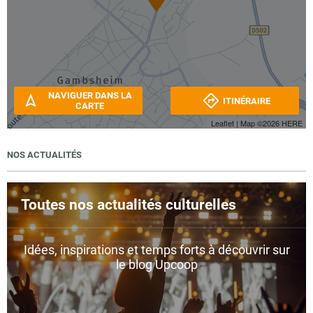
NAVIGUER DANS LA
ITINÉRAIRE
CARTE
Leaflet
| Map ©2026
HERE
NOS ACTUALITÉS
Toutes nos actualités culturelles
Idées, inspirations et temps forts à découvrir sur
le blog Upcoop