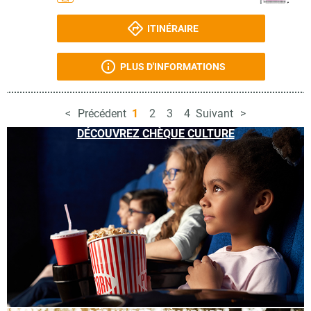
ITINÉRAIRE
PLUS D'INFORMATIONS
Précédent
1
2
3
4
Suivant
DÉCOUVREZ CHÈQUE CULTURE