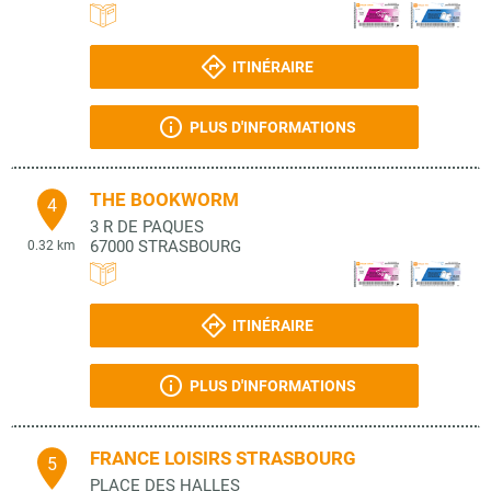
ITINÉRAIRE
PLUS D'INFORMATIONS
THE BOOKWORM
4
3 R DE PAQUES
67000
STRASBOURG
0.32 km
ITINÉRAIRE
PLUS D'INFORMATIONS
FRANCE LOISIRS STRASBOURG
5
PLACE DES HALLES