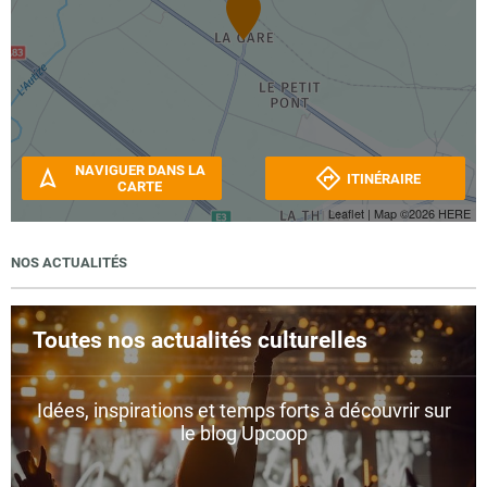
NAVIGUER DANS LA
ITINÉRAIRE
CARTE
Leaflet
| Map ©2026
HERE
NOS ACTUALITÉS
Toutes nos actualités culturelles
Idées, inspirations et temps forts à découvrir sur
le blog Upcoop