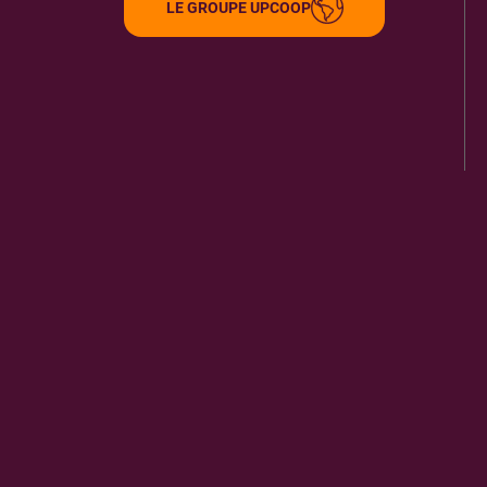
LE GROUPE UPCOOP
79000
NIORT
0.52 km
ITINÉRAIRE
PLUS D'INFORMA
LE MOULIN DU ROC
9
9 BD MAIN
79004
NIORT CEDEX
0.62 km
ITINÉRAIRE
PLUS D'INFORMA
CIRQUE EN SCENE
10
30 CHEMIN DES COTEAUX DE RIBRAY
79000
NIORT
0.99 km