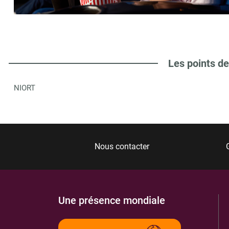
LA LIBRAIRIE DES HALLES NIORT
6
1 B RUE DE L HOTEL DE VILLE
79000
NIORT
0.4 km
Les points de
ITINÉRAIRE
PLUS D'INFORMA
NIORT
MAISON DE LA PRESSE
7
8 R VICTOR HUGO
79008
NIORT CEDEX
0.45 km
Nous contacter
ITINÉRAIRE
PLUS D'INFORMA
Une présence mondiale
79 TOURS VINYL SHOP SANDY
8
10 RUE BRISSON