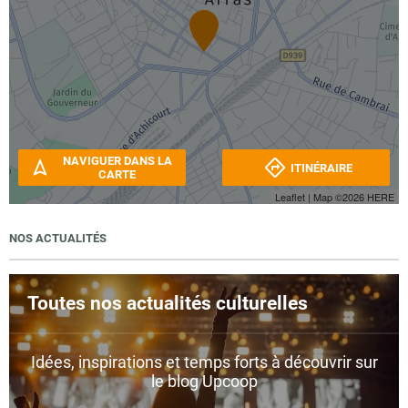
NAVIGUER DANS LA
ITINÉRAIRE
CARTE
Leaflet
| Map ©2026
HERE
NOS ACTUALITÉS
Toutes nos actualités culturelles
Idées, inspirations et temps forts à découvrir sur
le blog Upcoop