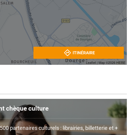
ITINÉRAIRE
Leaflet
| Map ©2026
HERE
nt chèque culture
0 partenaires culturels : librairies, billetterie et +