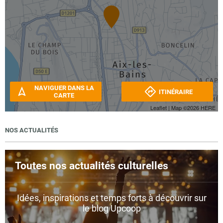
NAVIGUER DANS LA
ITINÉRAIRE
CARTE
Leaflet
| Map ©2026
HERE
NOS ACTUALITÉS
Toutes nos actualités culturelles
Idées, inspirations et temps forts à découvrir sur
le blog Upcoop