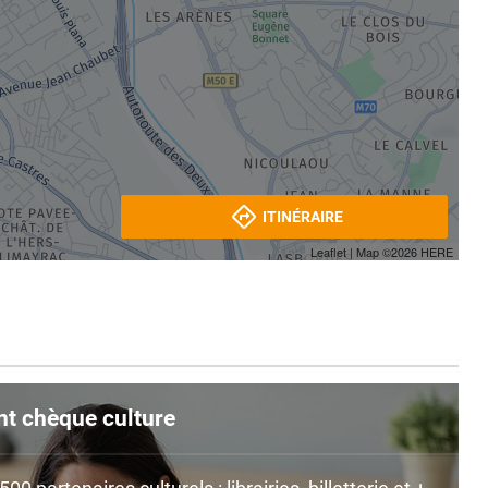
ITINÉRAIRE
Leaflet
| Map ©2026
HERE
nt chèque culture