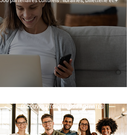
0 partenaires culturels : librairies, billetterie et +
DÉCOUVREZ TOUTES NOS ACTIVITÉS