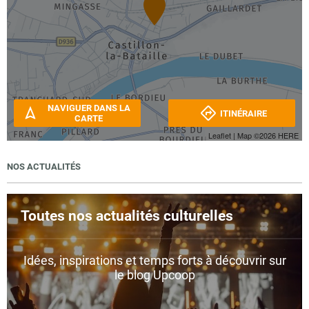
NAVIGUER DANS LA
ITINÉRAIRE
CARTE
Leaflet
| Map ©2026
HERE
NOS ACTUALITÉS
Toutes nos actualités culturelles
Idées, inspirations et temps forts à découvrir sur
le blog Upcoop