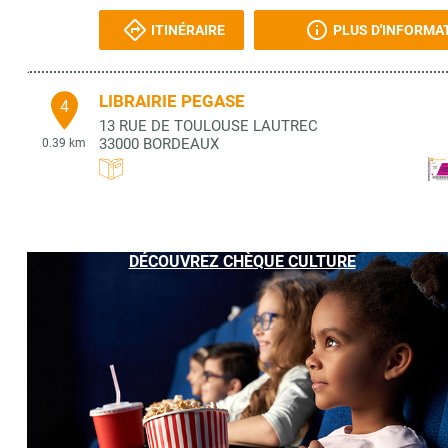
ITINÉRAIRE
PLUS D'INFORMA
LIBRAIRIE PEGASE
4
13 RUE DE TOULOUSE LAUTREC
33000
BORDEAUX
0.39 km
ITINÉRAIRE
PLUS D'INFORMA
DÉCOUVREZ CHÈQUE CULTURE
LIBRAIRIE PEGASE
5
13 RUE TOULOUSE LAUTREC
33000
BORDEAUX
0.39 km
ITINÉRAIRE
PLUS D'INFORMA