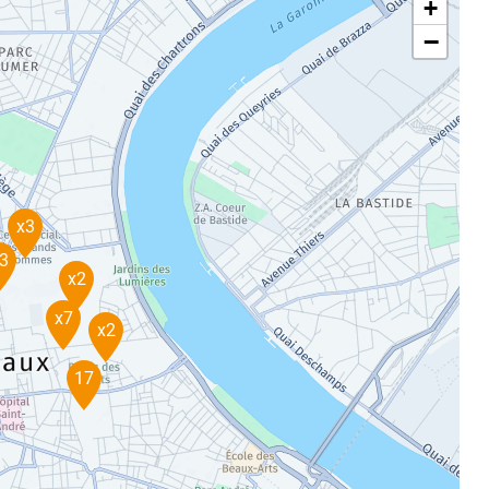
+
−
x3
3
x2
x7
x2
17