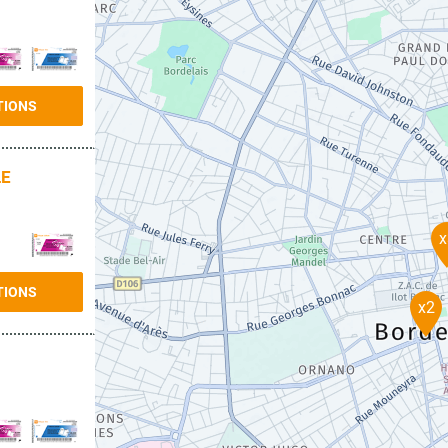
TIONS
LE
x
TIONS
x2