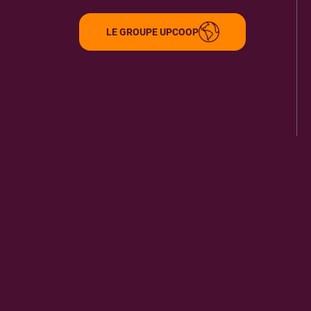
LE GROUPE UPCOOP
ITINÉRAIRE
PLUS D'INFORMA
LIBRAIRIE MOLLAT
9
15 R VITAL CARLES
33080
BORDEAUX CEDEX
0.51 km
ITINÉRAIRE
PLUS D'INFORMA
LIBRAIRIE LA NUIT DES ROIS
10
38 RUE DES AYRES
33000
BORDEAUX
0.56 km
ITINÉRAIRE
PLUS D'INFORMA