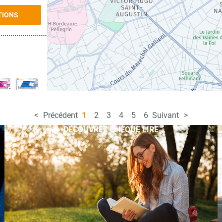
TIONS
TIONS
Précédent
1
2
3
4
5
6
Suivant
DÉCOUVREZ CHÈQUE LIRE
TIONS