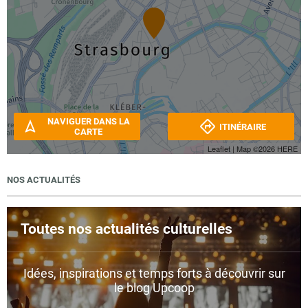
NAVIGUER DANS LA
ITINÉRAIRE
CARTE
Leaflet
| Map ©2026
HERE
NOS ACTUALITÉS
Toutes nos actualités culturelles
Idées, inspirations et temps forts à découvrir sur
le blog Upcoop