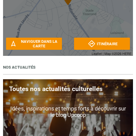
NAVIGUER DANS LA
ITINÉRAIRE
CARTE
Leaflet
| Map ©2026
HERE
NOS ACTUALITÉS
Toutes nos actualités culturelles
Idées, inspirations et temps forts à découvrir sur
le blog Upcoop