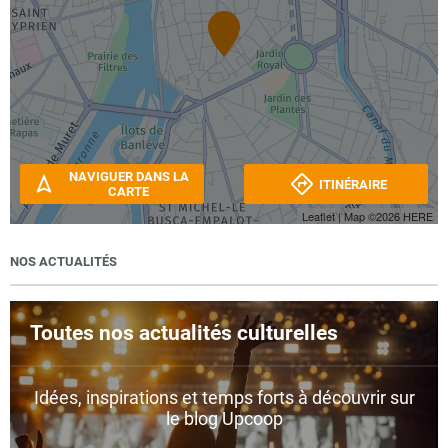
NAVIGUER DANS LA
ITINÉRAIRE
CARTE
Leaflet
| Map ©2026
HERE
NOS ACTUALITÉS
Toutes nos actualités culturelles
Idées, inspirations et temps forts à découvrir sur
le blog Upcoop