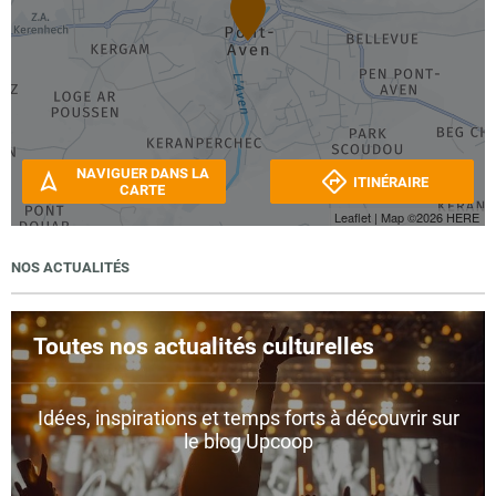
NAVIGUER DANS LA
ITINÉRAIRE
CARTE
Leaflet
| Map ©2026
HERE
NOS ACTUALITÉS
Toutes nos actualités culturelles
Idées, inspirations et temps forts à découvrir sur
le blog Upcoop