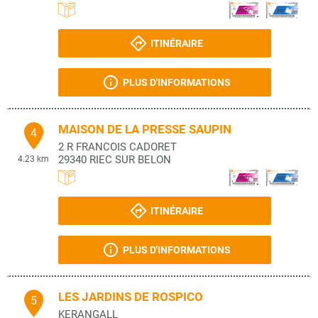
ITINÉRAIRE
PLUS D'INFORMATIONS
MAISON DE LA PRESSE SAUPIN
4
2 R FRANCOIS CADORET
29340
RIEC SUR BELON
4.23 km
ITINÉRAIRE
PLUS D'INFORMATIONS
LES JARDINS DE ROSPICO
5
KERANGALL