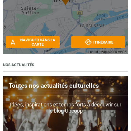
NAVIGUER DANS LA
ITINÉRAIRE
CARTE
Leaflet
| Map ©2026
HERE
NOS ACTUALITÉS
Toutes nos actualités culturelles
Idées, inspirations et temps forts à découvrir sur
le blog Upcoop