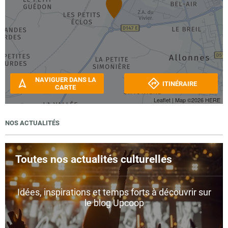
NAVIGUER DANS LA
ITINÉRAIRE
CARTE
Leaflet
| Map ©2026
HERE
NOS ACTUALITÉS
Toutes nos actualités culturelles
Idées, inspirations et temps forts à découvrir sur
le blog Upcoop