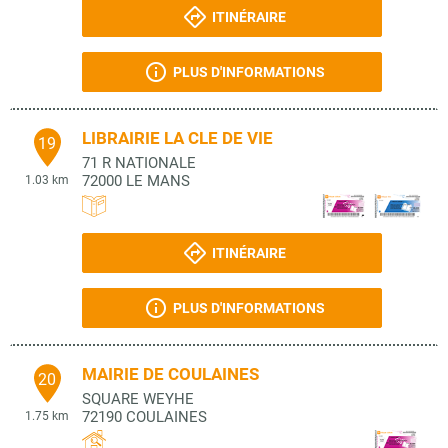
ITINÉRAIRE
PLUS D'INFORMATIONS
LIBRAIRIE LA CLE DE VIE
19
71 R NATIONALE
72000
LE MANS
1.03 km
ITINÉRAIRE
PLUS D'INFORMATIONS
MAIRIE DE COULAINES
20
SQUARE WEYHE
72190
COULAINES
1.75 km