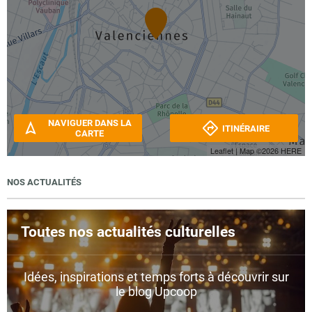
NAVIGUER DANS LA
ITINÉRAIRE
CARTE
Leaflet
| Map ©2026
HERE
NOS ACTUALITÉS
Toutes nos actualités culturelles
Idées, inspirations et temps forts à découvrir sur
le blog Upcoop