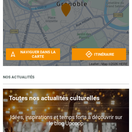
NAVIGUER DANS LA
ITINÉRAIRE
CARTE
Leaflet
| Map ©2026
HERE
NOS ACTUALITÉS
Toutes nos actualités culturelles
Idées, inspirations et temps forts à découvrir sur
le blog Upcoop