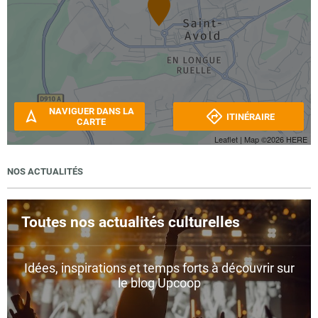
NAVIGUER DANS LA
ITINÉRAIRE
CARTE
Leaflet
| Map ©2026
HERE
NOS ACTUALITÉS
Toutes nos actualités culturelles
Idées, inspirations et temps forts à découvrir sur
le blog Upcoop