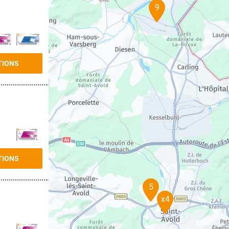
9
TIONS
TIONS
5
x4