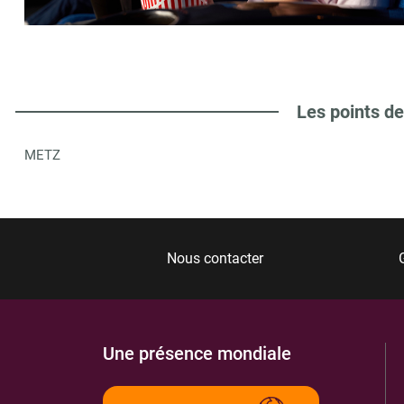
HERRENWALD SAS
6
RESIDENCE 910 A
57730
VALMONT
3.68 km
Les points de
ITINÉRAIRE
PLUS D'INFORMA
METZ
INSTITUT THEODORE GOUVY
7
1 RUE DE LA GARE
57470
HOMBOURG HAUT
5.54 km
Nous contacter
ITINÉRAIRE
PLUS D'INFORMA
Une présence mondiale
ESPACE CULTUREL LECLERC
8
4 R DES GENETS