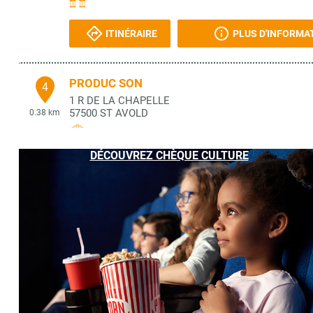
ITINÉRAIRE
PLUS D'INFORMA
PRODUC SON
4
1 R DE LA CHAPELLE
57500
ST AVOLD
0.38 km
DÉCOUVREZ CHÈQUE CULTURE
ITINÉRAIRE
PLUS D'INFORMA
CORA
5
ZC DU HECKENWALD
57740
LONGEVILLE LES ST AVOLD
1.11 km
ITINÉRAIRE
PLUS D'INFORMA