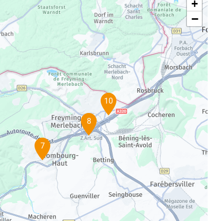
+
−
10
8
7