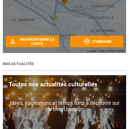
NAVIGUER DANS LA
ITINÉRAIRE
CARTE
Leaflet
| Map ©2026
HERE
NOS ACTUALITÉS
Toutes nos actualités culturelles
Idées, inspirations et temps forts à découvrir sur
le blog Upcoop